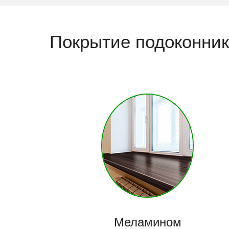
Покрытие подоконни
Меламином