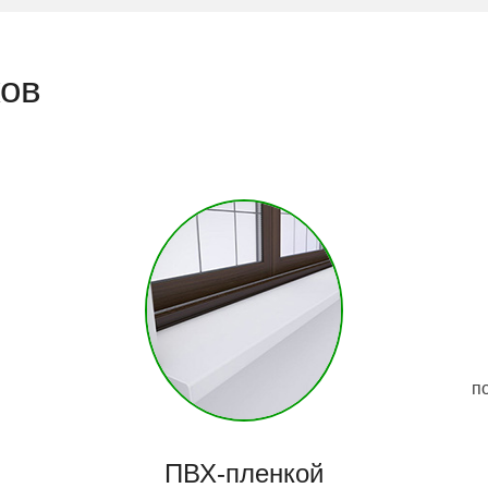
ков
п
ПВХ-пленкой